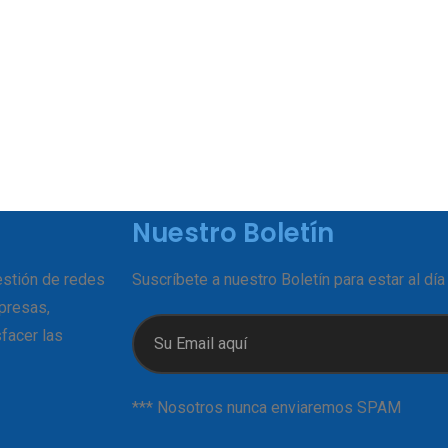
x
2
Nuestro Boletín
estión de redes
Suscríbete a nuestro Boletín para estar al día
presas,
facer las
*** Nosotros nunca enviaremos SPAM